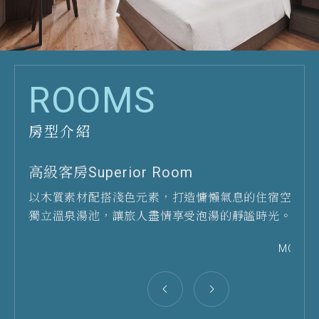
ROOMS
房型介紹
高級客房Superior Room
高級家庭客房 Superior Family
經典客房 Classic Room
經典家庭客房 Classic Family Room
以木質素材配搭淺色元素，打造慵懶氣息的住宿空間；
闔家共遊最佳選擇，以木質與溫潤淺色素材，打造無壓
溫暖色調住宿空間，為緊湊日常帶來呼吸之處，在礁溪
以木質揉合溫潤淺色素材，為旅人勾勒舒活氛圍客房，
獨立溫泉湯池，讓旅人盡情享受泡湯的靜謐時光。
空間，在歡笑中共享美好旅程！
的療癒下，開啟美好旅程。
泉水輕柔療癒下，恣意放鬆。
MORE
MORE
MORE
MORE