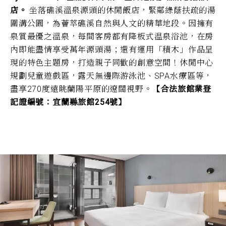
店。
坐落礁溪溫泉源頭的休閒飯店，緊鄰綠蔭扶疏的湯
圍溝公園，為薈萃礁溪自然與人文的精華地段。因擁有
泉質最優之溫泉，每間客房都有降板式温泉浴池，在房
內即能盡情享受萬年源頭湯；還有運用「積木」作品呈
現的特色主題房，打造親子同歡的創意空間！休閒中心
規劃兒童遊戲區，露天無邊際游泳池、SPA水療區等，
盡享270度遠眺蘭陽平原的遼闊視野。
【合法旅館業登
記證編號：宜蘭縣旅館254號】