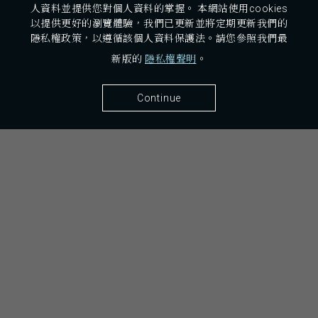
人資料並提供您對個人資料的掌握。 本網站使用cookies
以提供更好的瀏覽體驗，我們已更新並將定期更新我們的
隱私權政策，以遵循該個人資料保護法。請您參照我們最
新版的
隱私權聲明
。
26243 宜蘭縣礁溪鄉仁愛路48巷18弄1號
Continue
ADDRESS：
03-988-2828
TEL：
03-988-3355
FAX：
rsvn@fpjiaoxi.com
MAIL：
宜蘭縣旅館254號
合法旅宿：