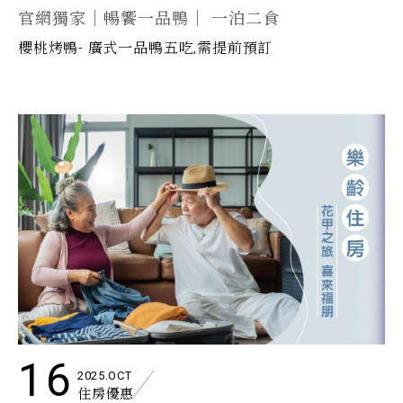
官網獨家｜暢饗一品鴨｜ 一泊二食
櫻桃烤鴨- 廣式一品鴨五吃,需提前預訂
16
2025.OCT
住房優惠