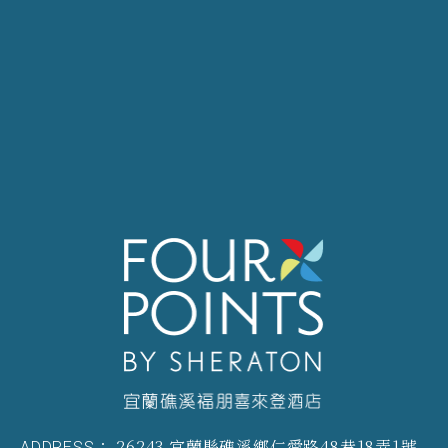
26243 宜蘭縣礁溪鄉仁愛路48巷18弄1號
ADDRESS：