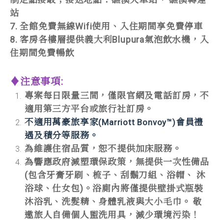
站
7. 全館免費無線Wifi使用、入住期間享免費停車
8. 客房各樓層提供義大利Blupura氣泡飲水機，入
住期間免費暢飲
♦注意事項:
專案每日限量三間，僅限官網及電話訂房，不
適用第三方平台或旅行社訂房。
不適用萬豪旅享家
會員禮
(Marriott Bonvoy™)
遇及積分等服務。
為維護住宿品質，恕不提供加床服務。
為響應政府減塑環保政策，無提供一次性備品
(包含牙膏牙刷、梳子、刮鬍刀組、浴帽、 沐
浴球、仕女包)。浴廁內將僅提供壁掛式瓶裝
沐浴乳、洗髮精、身體乳液與大小毛巾。 敬
邀旅人自備個人盥洗用具，減少環境污染！