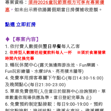
專案資格：
須持2026童玩節票根方可享有專案優
惠
，
如未出示將依湯圍假期當日房價補收差額。
點選 立即訂房
♦【專案內容】
1. 依付費人數提供
翌日早餐
每人乙客
2.
依房型人數贈送迎賓飲料每人一杯
※須於食潮營業
時間內兌換完畢
3. 暢玩休閒中心
(露天無邊際游泳池、Fun樂園、
Fun玩彩繪牆、水療SPA、亮亮積木牆等)
4. 免費享用房客專屬下午點心
(每日14:30-16:00)
及晚間點心
(每日21:30-23:00)
5. 單車免費借用
(入住當日於服務中心洽詢預約，單
車數量依現場供應為準，當日登記完畢為 止)
6. 免費預約制定點接駁：每日9:00-19:00，預約
制定點接駁；接送地點：礁溪火車站、 礁溪轉運