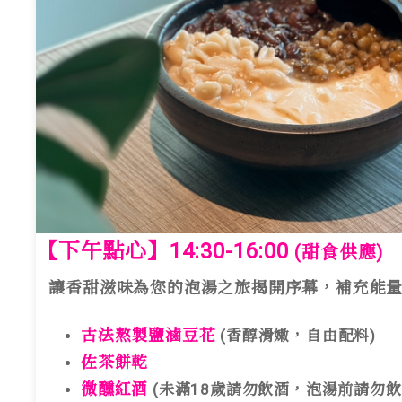
【下午點心】14:30-16:00
(甜食供應)
讓香甜滋味為您的泡湯之旅揭開序幕，補充能量
古法熬製鹽滷豆花
(香醇滑嫩，自由配料)
佐茶餅乾
微醺紅酒
(未滿18歲請勿飲酒，泡湯前請勿飲