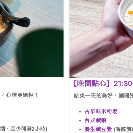
【晚間點心】21:30-
，心情更愉悅！
結束一天的美好，讓暖胃
古早味米粉湯
台式鹹粥
酒，至少間隔2小時)
養生鹹豆漿
(香醇