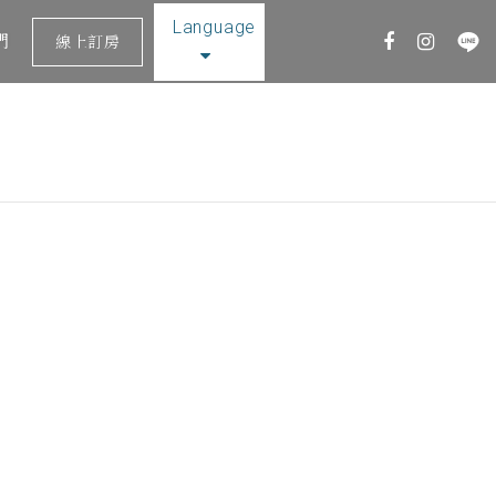
Language
們
Select Language
▼
線上訂房